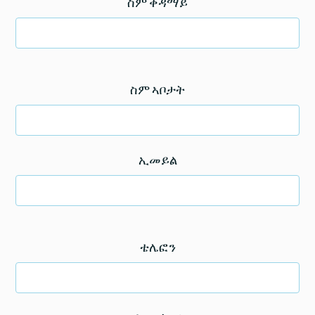
ስም ቀዳማይ
ስም ኣቦታት
ኢመይል
ቴሌፎን