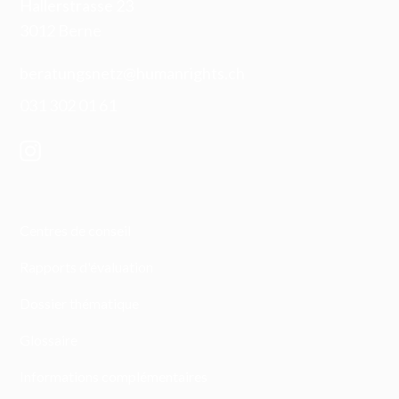
Hallerstrasse 23
3012 Berne
beratungsnetz@humanrights.ch
031 302 01 61
Centres de conseil
Rapports d'évaluation
Dossier thématique
Glossaire
Informations complémentaires