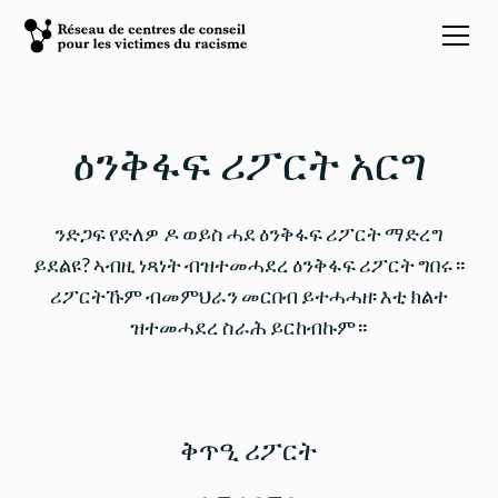
ዕንቅፋፍ ሪፖርት አርግ
ንድጋፍ የድለዎ ዶ ወይስ ሓደ ዕንቅፋፍ ሪፖርት ማድረግ
ይደልዩ? ኣብዚ ነጻነት ብዝተመሓደረ ዕንቅፋፍ ሪፖርት ግበሩ።
ሪፖርትኹም ብመምህራን መርበብ ይተሓሓዘ፡ እቲ ክልተ
ዝተመሓደረ ስራሕ ይርከብኩም።
ቅጥዒ ሪፖርት