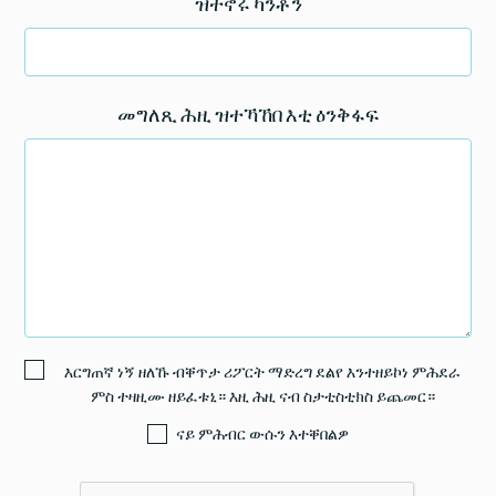
ዝተኖሩ ካንቶን
መግለጺ ሕዚ ዝተኻኸበ እቲ ዕንቅፋፍ
እርግጠኛ ነኝ ዘለኹ ብቐጥታ ሪፖርት ማድረግ ደልየ እንተዘይኮነ ምሕደራ
ምስ ተዛዚሙ ዘይፈቱኒ። እዚ ሕዚ ናብ ስታቲስቲክስ ይጨመር።
ናይ ምሕብር ውሱን እተቐበልዎ