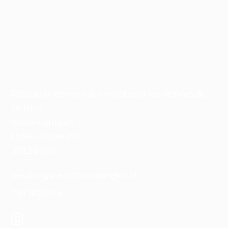
Réseau de centres de conseil pour les victimes de
racisme
humanrights.ch
Hallerstrasse 23
3012 Berne
beratungsnetz@humanrights.ch
031 302 01 61