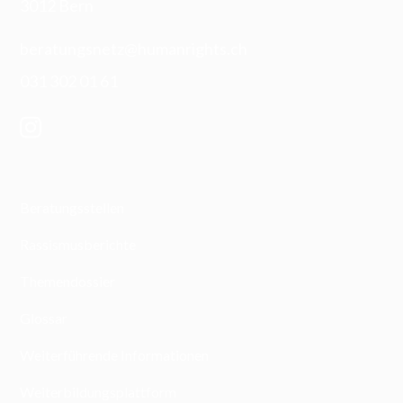
3012 Bern
beratungsnetz@humanrights.ch
031 302 01 61
Beratungsstellen
Rassismusberichte
Themendossier
Glossar
Weiterführende Informationen
Weiterbildungsplattform