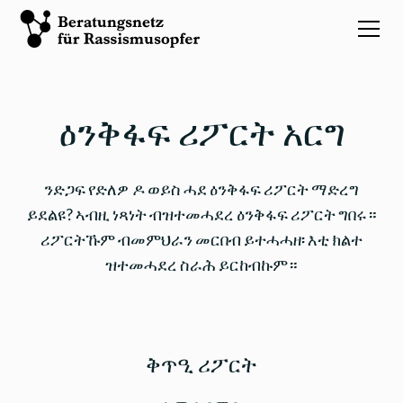
ዕንቅፋፍ ሪፖርት አርግ
ንድጋፍ የድለዎ ዶ ወይስ ሓደ ዕንቅፋፍ ሪፖርት ማድረግ
ይደልዩ? ኣብዚ ነጻነት ብዝተመሓደረ ዕንቅፋፍ ሪፖርት ግበሩ።
ሪፖርትኹም ብመምህራን መርበብ ይተሓሓዘ፡ እቲ ክልተ
ዝተመሓደረ ስራሕ ይርከብኩም።
ቅጥዒ ሪፖርት