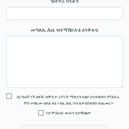
ዝተኖሩ ካንቶን
መግለጺ ሕዚ ዝተኻኸበ እቲ ዕንቅፋፍ
እርግጠኛ ነኝ ዘለኹ ብቐጥታ ሪፖርት ማድረግ ደልየ እንተዘይኮነ ምሕደራ
ምስ ተዛዚሙ ዘይፈቱኒ። እዚ ሕዚ ናብ ስታቲስቲክስ ይጨመር።
ናይ ምሕብር ውሱን እተቐበልዎ