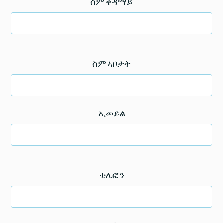
ስም ቀዳማይ
ስም ኣቦታት
ኢመይል
ቴሌፎን