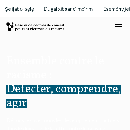
Ṣe ijabọ iṣẹlẹ
Dugal xibaar ci mbir mi
Esemény je
Ensemble contre le
racisme :
Détecter, comprendre,
agir
Découvrez avec nous les développements actuels
dans le domaine de la lutte contre le racisme,