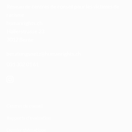
Réseau de centres de conseil pour les victimes de
racisme
humanrights.ch
Hallerstrasse 23
3012 Berne
beratungsnetz@humanrights.ch
031 302 01 61
Centres de conseil
Rapports d'évaluation
Dossier thématique