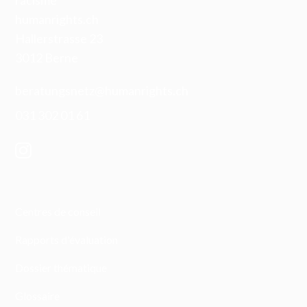
racisme
humanrights.ch
Hallerstrasse 23
3012 Berne
beratungsnetz@humanrights.ch
031 302 01 61
Centres de conseil
Rapports d'évaluation
Dossier thématique
Glossaire