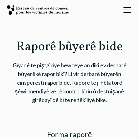
Raporê bûyerê bide
Giyanê te piştgiriye hewceye an dikî ev derbarê
bûyerêkê rapor bikî? Li vir derbarê bûyerên
cinsperestî rapor bide. Raporê te ji hêla torê
şêwirmendiyê ve tê kontrol kirin û destnîşanê
girêdayî dê bi te re têkiliyê bike.
Forma raporê