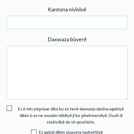
Kantona nivîsînê
Daxwaza bûyerê
Ez ê min pêşniyar dike ku ez tenê daxwaza danîna agahiyê
dikim û ez ne xwazim têkiliyê ji bo şêwirmendiyê. Dozê di
statîstîkê de tê qeyd kirin.
Ez qebûl dikim siyaseta taybetîtiyê