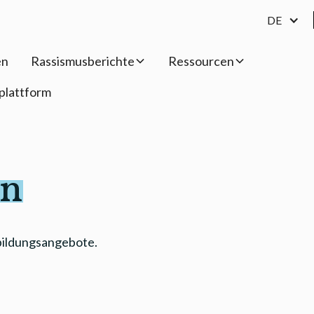
DE
en
Rassismusberichte
Ressourcen
plattform
en
bildungsangebote.