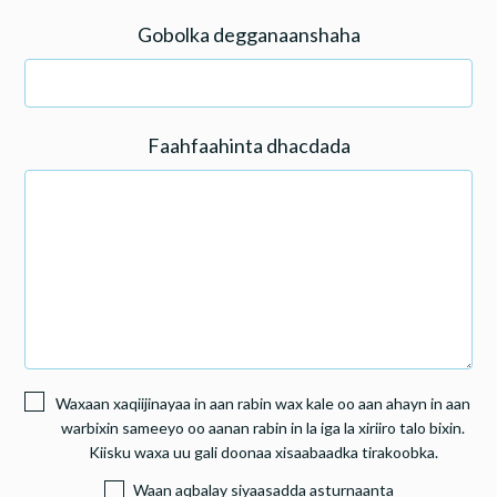
Gobolka degganaanshaha
Faahfaahinta dhacdada
Waxaan xaqiijinayaa in aan rabin wax kale oo aan ahayn in aan
warbixin sameeyo oo aanan rabin in la iga la xiriiro talo bixin.
Kiisku waxa uu gali doonaa xisaabaadka tirakoobka.
Waan aqbalay siyaasadda asturnaanta