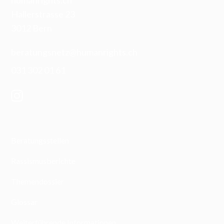
humanrights.ch
Hallerstrasse 23
3012 Bern
beratungsnetz@humanrights.ch
031 302 01 61
Beratungsstellen
Rassismusberichte
Themendossier
Glossar
Weiterführende Informationen