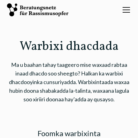
Warbixi dhacdada
Ma u baahan tahay taageero mise waxaad rabtaa
inaad dhacdo soo sheegto? Halkan ka warbixi
dhacdooyinka cunsuriyadda. Warbixintaada waxaa
hubin doona shabakadda la-talinta, waxaana lagula
soo xiriiri doonaa hay’adda ay qusayso.
Foomka warbixinta