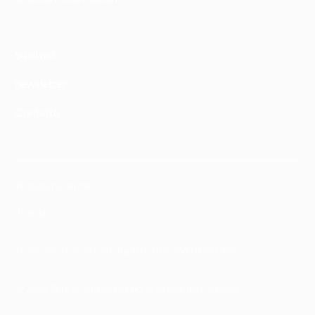
Su di noi
newsletter
Contatto
Protezione dei dati
Traccia
Realizzazione di siti web Raptus S.p.A.
,
Webflow CMS
© 2024 Rete di consulenza per le vittime del razzismo