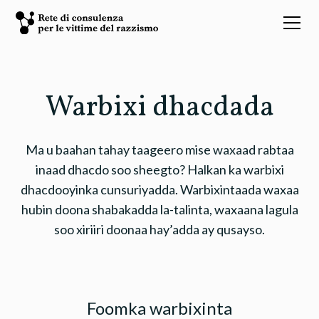
Warbixi dhacdada
Ma u baahan tahay taageero mise waxaad rabtaa
inaad dhacdo soo sheegto? Halkan ka warbixi
dhacdooyinka cunsuriyadda. Warbixintaada waxaa
hubin doona shabakadda la-talinta, waxaana lagula
soo xiriiri doonaa hay’adda ay qusayso.
Foomka warbixinta