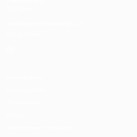
Hallerstrasse 23
3012 Bern
beratungsnetz@humanrights.ch
031 302 01 61
Beratungsstellen
Rassismusberichte
Themendossier
Glossar
Weiterführende Informationen